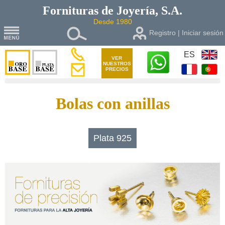
Fornituras de
Joyería, S.A.
Desde 1980
Registro | Iniciar sesión
ES
VER
NUESTROS
PRECIOS
Bolas con anillas
Plata 925