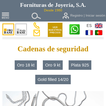
Fornituras de
Joyería, S.A.
Desde 1980
Registro | Iniciar sesión
ES
VER
NUESTROS
PRECIOS
Cadenas de seguridad
Oro 18 kt
Oro 9 kt
Plata 925
Gold filled 14/20