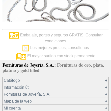
Embalaje, portes y seguros GRATIS. Consultar
condiciones
Los mejores precios, consúltenos
El mayor surtido con stock permanente
Fornituras de Joyería, S.A.:
Fornituras de oro, plata,
platino y gold filled
Catálogo
Información útil
Oro 18 kt
Fornituras de Joyería, S.A.
Oro 9 kt
Mapa de la web
Platino 22.8 kt
¿Quiénes somos?
Mi cuenta
Plata 925
Condiciones de venta