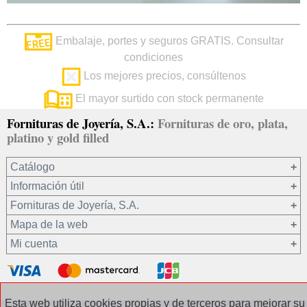
Embalaje, portes y seguros GRATIS. Consultar
condiciones
Los mejores precios, consúltenos
El mayor surtido con stock permanente
Fornituras de Joyería, S.A.:
Fornituras de oro, plata,
platino y gold filled
Catálogo
Información útil
Oro 18 kt
Fornituras de Joyería, S.A.
Oro 9 kt
Mapa de la web
Platino 22.8 kt
¿Quiénes somos?
Mi cuenta
Plata 925
Condiciones de venta
Gold filled 14/20
Privacidad de sus datos
Registro / Iniciar sesión
Otros materiales
Política de cookies
Recuperar contraseña
Esta web utiliza cookies propias y de terceros para mejorar su
Cadenas de plata
Contacto / Dónde estamos