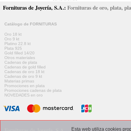
Fornituras de Joyería, S.A.:
Fornituras de oro, plata, pla
Catálogo de FORNITURAS
Oro 18 kt
Oro 9 kt
Platino 22.8 kt
Plata 925
Gold filled 14/20
Otros materiales
Cadenas de plata
Cadenas de gold filled
Cadenas de oro 18 kt
Cadenas de oro 9 kt
Materias primas
Promociones en plata
Promociones cadenas de plata
NOVEDADES en oro
Fornituras de Joyería, S.A.
Esta web utiliza cookies prop