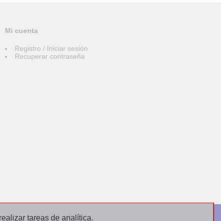
Mi cuenta
Registro / Iniciar sesión
Recuperar contraseña
004/2026
alizar tareas de analítica.