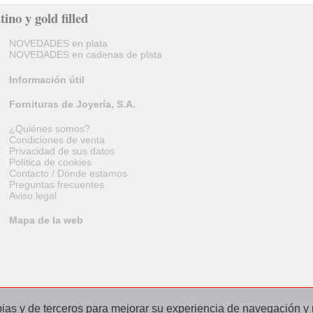
tino y gold filled
NOVEDADES en plata
NOVEDADES en cadenas de plata
Información útil
Fornituras de Joyería, S.A.
¿Quiénes somos?
Condiciones de venta
Privacidad de sus datos
Política de cookies
Contacto / Dónde estamos
Preguntas frecuentes
Aviso legal
Mapa de la web
+34 91 531 02 07 · info@orobase.es · 2
ias y de terceros para mejorar su experiencia de navegación y re